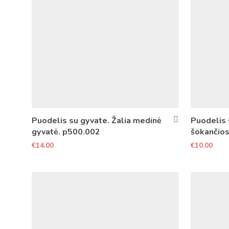
Puodelis su gyvate. Žalia medinė
Puodelis 
gyvatė. p500.002
šokančios
€
14.00
€
10.00