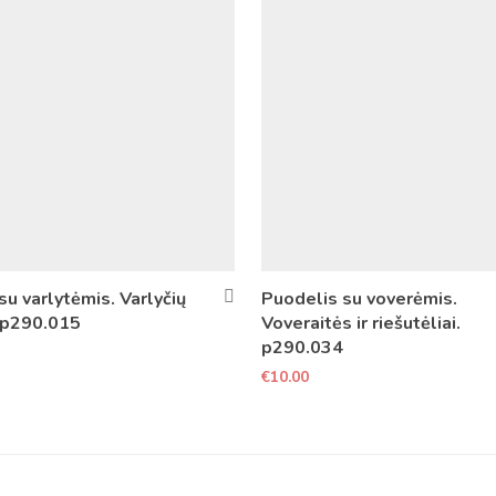
su varlytėmis. Varlyčių
Puodelis su voverėmis.
 p290.015
Voveraitės ir riešutėliai.
p290.034
€
10.00