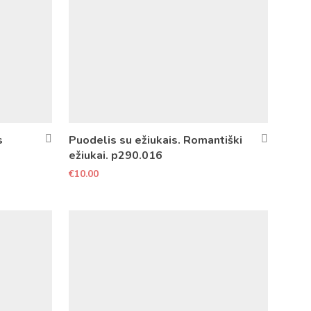
s
Puodelis su ežiukais. Romantiški
ežiukai. p290.016
€
10.00