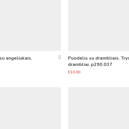
su angeliukais.
Puodelis su drambliais. Try
drambliai. p290.037
€
10.00