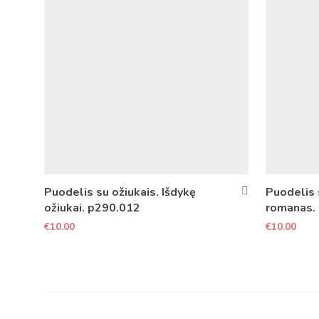
Puodelis su ožiukais. Išdykę
Puodelis 
ožiukai. p290.012
romanas.
€
10.00
€
10.00