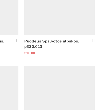
is.
Puodelis Spalvotos alpakos.
p330.013
€
10.00