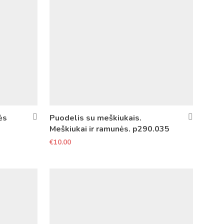
ės
Puodelis su meškiukais.
Meškiukai ir ramunės. p290.035
€
10.00