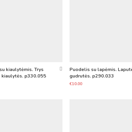
su kiaulytėmis. Trys
Puodelis su lapėmis. Laput
 kiaulytės. p330.055
gudrutės. p290.033
€
10.00