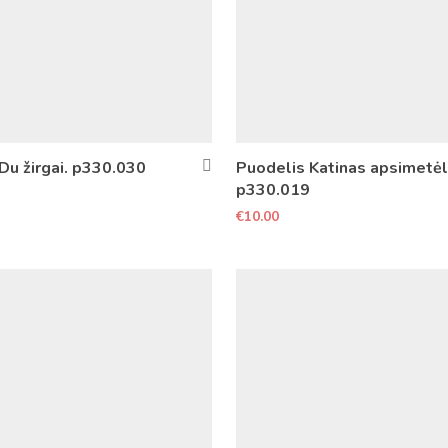
Du žirgai. p330.030
Puodelis Katinas apsimetėl
p330.019
€
10.00