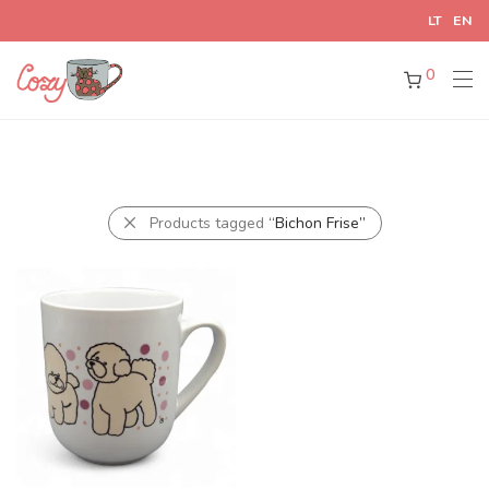
LT
EN
0
Products tagged
“Bichon Frise”