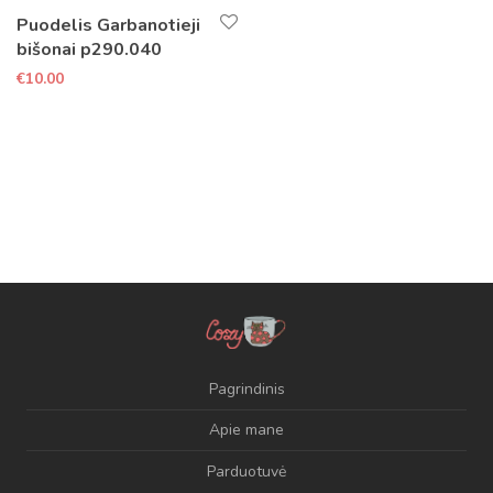
Puodelis Garbanotieji
bišonai p290.040
€
10.00
Pagrindinis
Apie mane
Parduotuvė