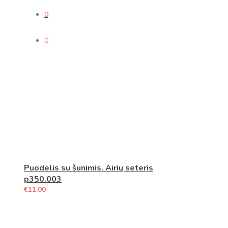
0
0
Puodelis su šunimis. Airių seteris
p350.003
€
11.00