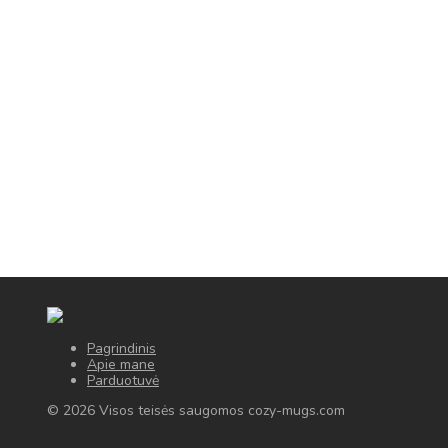
Pagrindinis
Apie mane
Parduotuvė
© 2026 Visos teisės saugomos cozy-mugs.com