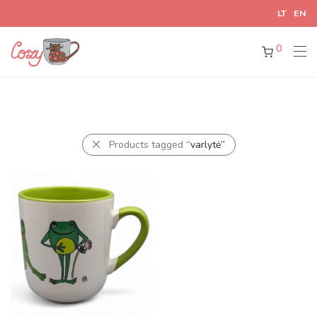
LT
EN
0
Products tagged
“varlytė”