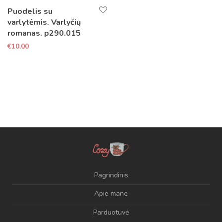
Puodelis su
varlytėmis. Varlyčių
romanas. p290.015
€
10.00
Pagrindinis
Apie mane
Parduotuvė