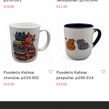
p330.001
Skorpionas. p350.006
€
10.00
€
11.00
Puodelis Katinai
Puodelis Katinai
storuliai. p330.002
plepučiai. p290.014
€
10.00
€
10.00