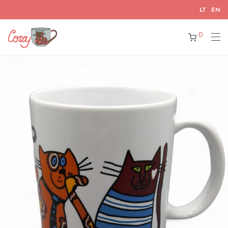
LT
EN
0