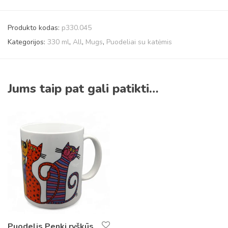
Produkto kodas:
p330.045
Kategorijos:
330 ml
,
All
,
Mugs
,
Puodeliai su katėmis
Jums taip pat gali patikti…
Puodelis Penki ryškūs