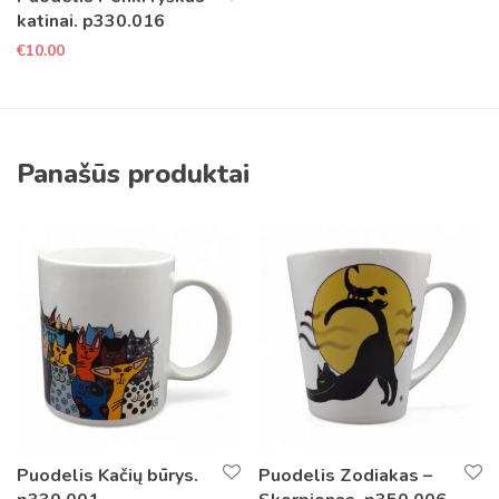
katinai. p330.016
€
10.00
Panašūs produktai
Puodelis Kačių būrys.
Puodelis Zodiakas –