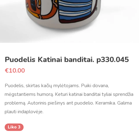
Puodelis Katinai banditai. p330.045
€
10.00
Puodelis, skirtas kačių mylėtojams. Puiki dovana,
mėgstantiems humorą. Keturi katinai banditai tyliai sprendžia
problemą. Autorinis piešinys ant puodelio. Keramika. Galima
plauti indaplovėje.
Liko 3