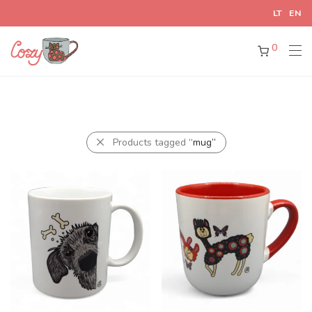
LT
EN
0
Products tagged
“mug”