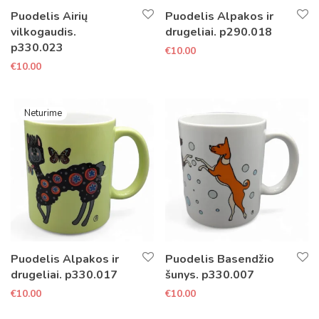
Puodelis Airių
Puodelis Alpakos ir
vilkogaudis.
drugeliai. p290.018
p330.023
€
10.00
€
10.00
Puodelis Alpakos ir
Puodelis Basendžio
drugeliai. p330.017
šunys. p330.007
€
10.00
€
10.00