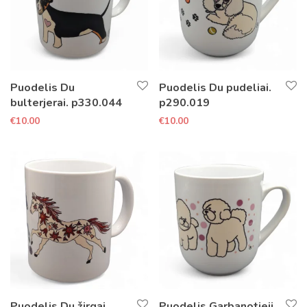
Puodelis Du
Puodelis Du pudeliai.
bulterjerai. p330.044
p290.019
€
10.00
€
10.00
Puodelis Du žirgai.
Puodelis Garbanotieji