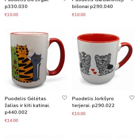
p330.030
bišonai p290.040
€
10.00
€
10.00
Puodelis Gėlėtas
Puodelis Jorkšyro
žalias ir kiti katinai.
terjerai. p290.022
p440.002
€
10.00
€
14.00