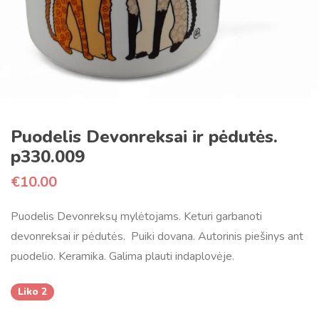
Puodelis Devonreksai ir pėdutės.
p330.009
€
10.00
Puodelis Devonreksų mylėtojams. Keturi garbanoti
devonreksai ir pėdutės. Puiki dovana. Autorinis piešinys ant
puodelio. Keramika. Galima plauti indaplovėje.
Liko 2