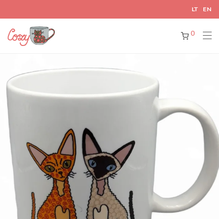
LT
EN
0