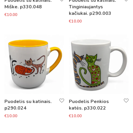
Puodelis su katinais.
Puodelis su katinais.
Miške. p330.048
Tinginiaujantys
kačiukai. p290.003
€
10.00
€
10.00
Puodelis su katinais.
Puodelis Penkios
p290.024
katės. p330.022
€
10.00
€
10.00