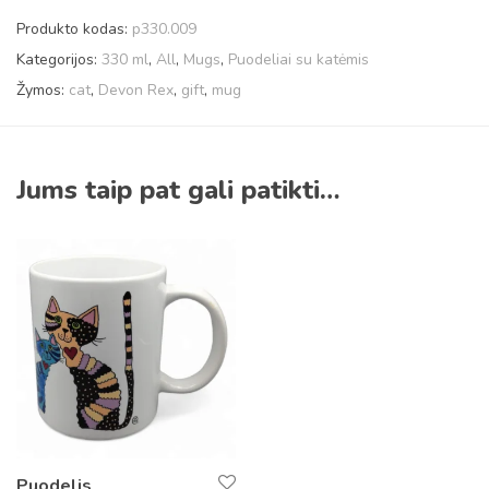
Produkto kodas:
p330.009
Kategorijos:
330 ml
,
All
,
Mugs
,
Puodeliai su katėmis
Žymos:
cat
,
Devon Rex
,
gift
,
mug
Jums taip pat gali patikti…
Puodelis