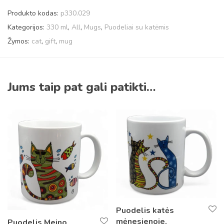
Produkto kodas:
p330.029
Kategorijos:
330 ml
,
All
,
Mugs
,
Puodeliai su katėmis
Žymos:
cat
,
gift
,
mug
Jums taip pat gali patikti…
Puodelis katės
mėnesienoje.
Puodelis Meino