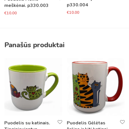
p330.004
meškėnai. p330.003
€
10.00
€
10.00
Panašūs produktai
Puodelis su katinais.
Puodelis Gėlėtas