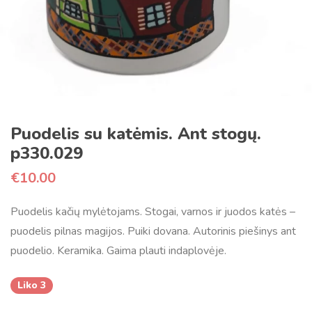
Puodelis su katėmis. Ant stogų.
p330.029
€
10.00
Puodelis kačių mylėtojams. Stogai, varnos ir juodos katės –
puodelis pilnas magijos. Puiki dovana. Autorinis piešinys ant
puodelio. Keramika. Gaima plauti indaplovėje.
Liko 3