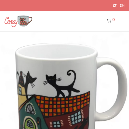
LT
EN
0