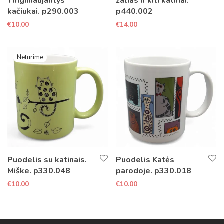
Tinginiaujantys
žalias ir kiti katinai.
kačiukai. p290.003
p440.002
€
10.00
€
14.00
Puodelis su katinais.
Puodelis Katės
Miške. p330.048
parodoje. p330.018
€
10.00
€
10.00