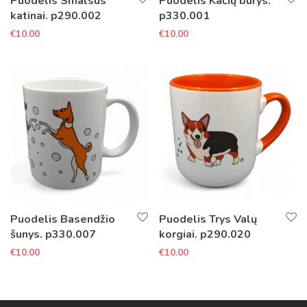
Puodelis Smalsūs
Puodelis Kačių būrys.
katinai. p290.002
p330.001
€
10.00
€
10.00
Puodelis Basendžio
Puodelis Trys Valų
šunys. p330.007
korgiai. p290.020
€
10.00
€
10.00