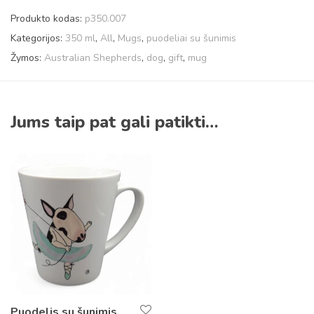
Produkto kodas:
p350.007
Kategorijos:
350 ml
,
All
,
Mugs
,
puodeliai su šunimis
Žymos:
Australian Shepherds
,
dog
,
gift
,
mug
Jums taip pat gali patikti…
Puodelis su šunimis.