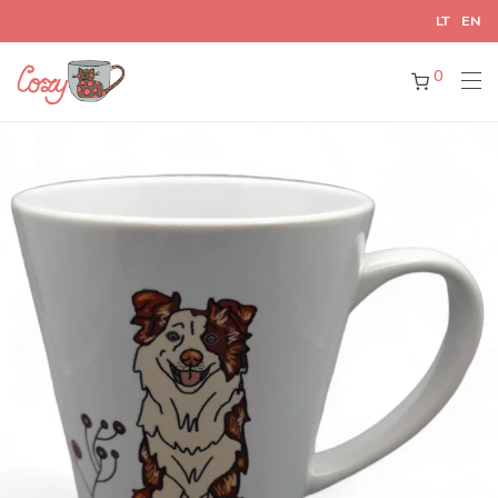
LT
EN
0