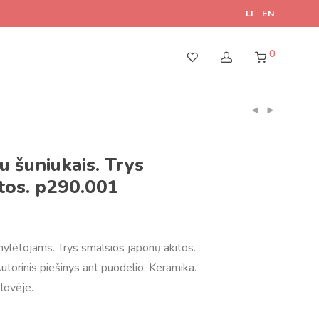
LT
EN
0
u šuniukais. Trys
tos. p290.001
ylėtojams. Trys smalsios japonų akitos.
utorinis piešinys ant puodelio. Keramika.
lovėje.