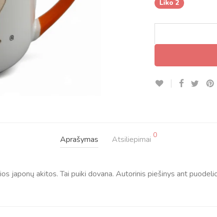
Liko 2
0
Aprašymas
Atsiliepimai
s japonų akitos. Tai puiki dovana. Autorinis piešinys ant puodelio