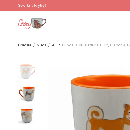
Sveiki atvykę!
Pradžia
/
Mugs
/
All
/
Puodelis su šuniukais. Trys japonų a