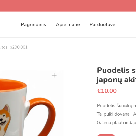
Pagrindinis
Apie mane
Parduotuvė
kitos. p290.001
Puodelis s
japonų aki
€
10.00
Puodelis šuniukų m
Tai puiki dovana. A
Galima plauti indap