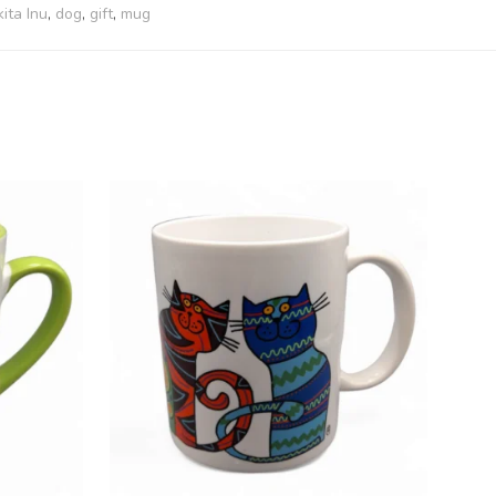
ita Inu
,
dog
,
gift
,
mug